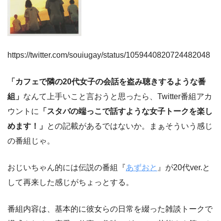
https://twitter.com/souiugay/status/1059440820724482048
「カフェで隣の20代女子の会話を盗み聴きするような番
組」
なんて上手いこと言おうと思ったら、Twitter番組アカ
ウントに
「スタバの端っこで話すような女子トークを楽し
めます！」
との記載があるではないか。まぁそういう感じ
の番組じゃ。
おじいちゃん的には伝説の番組『
あずおと
』が20代ver.と
して再来した感じがちょっとする。
番組内容は、基本的に彼女らの日常を綴った雑談トークで