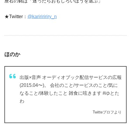
座右の銘は「迷ったらおもしろいほうを選ぶ」
★Twitter：
@kaririririry_n
ほのか
出版×音声 オーディオブック配信サービスの広報
(2015.04〜)。 会社のこと/サービスのこと/気に
なること/体験したこと 雑食に呟きます #ゆとた
わ
Twitteプロフより