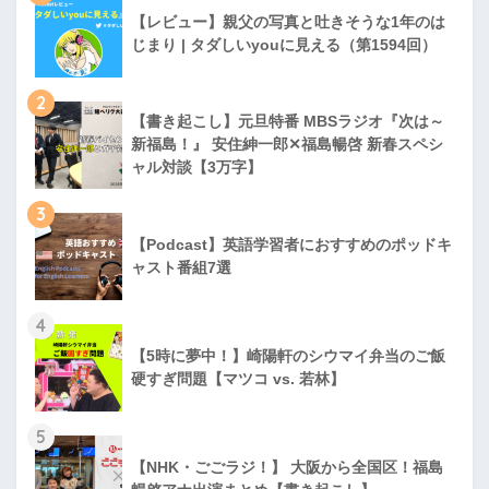
【レビュー】親父の写真と吐きそうな1年のは
じまり | タダしいyouに見える（第1594回）
2
【書き起こし】元旦特番 MBSラジオ『次は～
新福島！』 安住紳一郎✕福島暢啓 新春スペシ
ャル対談【3万字】
3
【Podcast】英語学習者におすすめのポッドキ
ャスト番組7選
4
【5時に夢中！】崎陽軒のシウマイ弁当のご飯
硬すぎ問題【マツコ vs. 若林】
5
【NHK・ごごラジ！】 大阪から全国区！福島