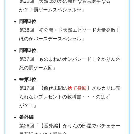
第20回「天然ほのかの新たな名言誕生なる
か？！罰ゲームスペシャル☆」
同率2位
第38回「初公開・ド天然エピソード大量発散！
ほのかバースデースペシャル」
同率2位
第37回「ものまねのオンパレード！？かりん必
死の罰ゲーム回」
👑第1位
第17回「【前代未聞の
捨て身回
】メルカリに売
られないプレゼントの教科書・・・のはず
が？！」
番外編
第26回「【番外編】かりんの部屋でバチェラー