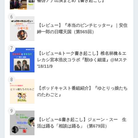
暢啓アナ出演まとめ【書き起こし】
6
【レビュー】『本当のピンチヒッター』｜安住
紳一郎の日曜天国（第565回）
7
【レビュー&トーク書き起こし】椎名林檎＆エ
レカシ宮本浩次コラボ『獣ゆく細道』@Mステ
'18/11/9
8
【ポッドキャスト番組紹介】『ゆとりっ娘たち
のたわごと』
9
【レビュー&書き起こし】ジェーン・スー 生
活は踊る「相談は踊る」（第679回）