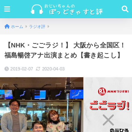
ホーム
ラジオ評
【NHK・ごごラジ！】 大阪から全国区！
福島暢啓アナ出演まとめ【書き起こし】
2019-02-07
2020-04-03