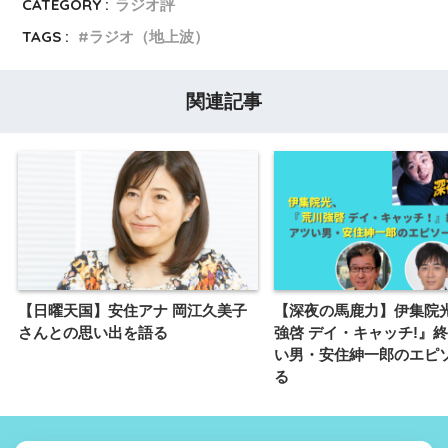
CATEGORY :
ラジオ評
TAGS :
ラジオ（地上波）
関連記事
【日曜天国】安住アナ 岡江久美子
【深夜の馬鹿力】伊集院
さんとの思い出を語る
強啓 デイ・キャッチ!』
い男・安住紳一郎のエピ
る