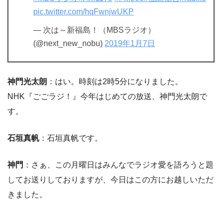
pic.twitter.com/hqFwnjwUKP
— 次は～新福島！（MBSラジオ）
(@next_new_nobu)
2019年1月7日
神門光太朗
：はい。時刻は2時5分になりました。
NHK『ごごラジ！』今年はじめての放送、神門光太朗で
す。
石垣真帆
：石垣真帆です。
神門
：さぁ、この月曜日はみんなでラジオ愛を語ろうと題
してお送りしておりますが、今日はこの方にお越しいただ
きました。