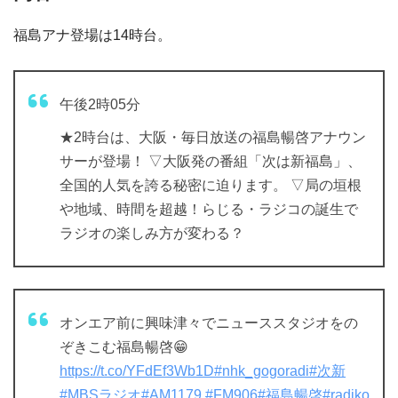
福島アナ登場は14時台。
午後2時05分
★2時台は、大阪・毎日放送の福島暢啓アナウン
サーが登場！ ▽大阪発の番組「次は新福島」、
全国的人気を誇る秘密に迫ります。 ▽局の垣根
や地域、時間を超越！らじる・ラジコの誕生で
ラジオの楽しみ方が変わる？
オンエア前に興味津々でニューススタジオをの
ぞきこむ福島暢啓😁
https://t.co/YFdEf3Wb1D
#nhk_gogoradi
#次新
#MBSラジオ
#AM1179
#FM906
#福島暢啓
#radiko