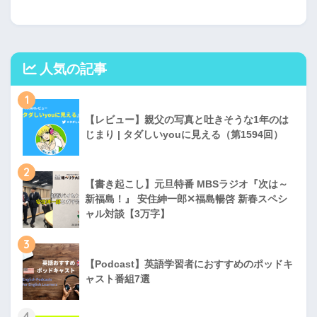
人気の記事
1
【レビュー】親父の写真と吐きそうな1年のは
じまり | タダしいyouに見える（第1594回）
2
【書き起こし】元旦特番 MBSラジオ『次は～
新福島！』 安住紳一郎✕福島暢啓 新春スペシ
ャル対談【3万字】
3
【Podcast】英語学習者におすすめのポッドキ
ャスト番組7選
4