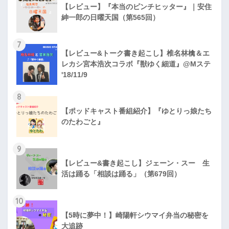
【レビュー】『本当のピンチヒッター』｜安住
紳一郎の日曜天国（第565回）
7
【レビュー&トーク書き起こし】椎名林檎＆エ
レカシ宮本浩次コラボ『獣ゆく細道』@Mステ
'18/11/9
8
【ポッドキャスト番組紹介】『ゆとりっ娘たち
のたわごと』
9
【レビュー&書き起こし】ジェーン・スー 生
活は踊る「相談は踊る」（第679回）
10
【5時に夢中！】崎陽軒シウマイ弁当の秘密を
大追跡