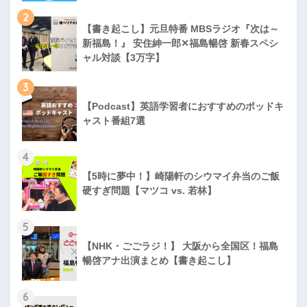
2
【書き起こし】元旦特番 MBSラジオ『次は～
新福島！』 安住紳一郎✕福島暢啓 新春スペシ
ャル対談【3万字】
3
【Podcast】英語学習者におすすめのポッドキ
ャスト番組7選
4
【5時に夢中！】崎陽軒のシウマイ弁当のご飯
硬すぎ問題【マツコ vs. 若林】
5
【NHK・ごごラジ！】 大阪から全国区！福島
暢啓アナ出演まとめ【書き起こし】
6