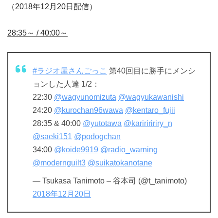
（2018年12月20日配信）
28:35～ / 40:00～
#ラジオ屋さんごっこ
第40回目に勝手にメンシ
ョンした人達 1/2：
22:30
@wagyunomizuta
@wagyukawanishi
24:20
@kurochan96wawa
@kentaro_fujii
28:35 & 40:00
@yutotawa
@kaririririry_n
@saeki151
@podogchan
34:00
@koide9919
@radio_warning
@modernguilt3
@suikatokanotane
— Tsukasa Tanimoto – 谷本司 (@t_tanimoto)
2018年12月20日