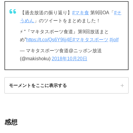
【過去放送の振り返り】
#マキ食
第9回OA「
#そ
うめん
」のツイートをまとめました！
⚡️ “『マキタスポーツ食道』第9回放送まと
め”
https://t.co/Qs6Y9ljj4E
#マキタスポーツ
#jolf
— マキタスポーツ食道@ニッポン放送
(@makishoku)
2018年10月20日
モーメントをここに表示する
感想