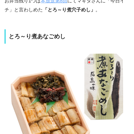
お弁当残り1つは
本放送第8回
にてマキタさんに「今日イ
チ」と言わしめた
「とろ～り煮穴子めし」
。
とろ～り煮あなごめし