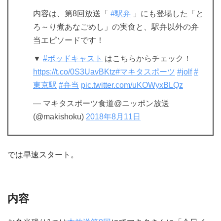
内容は、第8回放送「
#駅弁
」にも登場した「と
ろ～り煮あなごめし」の実食と、駅弁以外の弁
当エピソードです！
▼
#ポッドキャスト
はこちらからチェック！
https://t.co/0S3UavBKtz
#マキタスポーツ
#jolf
#
東京駅
#弁当
pic.twitter.com/uKOWyxBLQz
— マキタスポーツ食道@ニッポン放送
(@makishoku)
2018年8月11日
では早速スタート。
内容