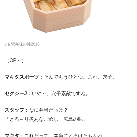
via 駅弁味の陣2018
（OP～）
マキタスポーツ
：そんでもうひとつ。これ、穴子。
セクシーJ
：いや～、穴子素敵ですね。
スタッフ
：なに弁当だっけ？
「とろ～り煮あなごめし 広島の味」
マキタ
：これだって、本当にとろけたもんね。