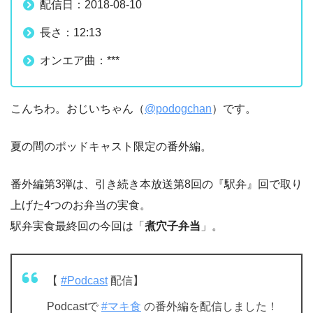
配信日：2018-08-10
長さ：12:13
オンエア曲：***
こんちわ。おじいちゃん（
@podogchan
）です。
夏の間のポッドキャスト限定の番外編。
番外編第3弾は、引き続き本放送第8回の『駅弁』回で取り
上げた4つのお弁当の実食。
駅弁実食最終回の今回は「
煮穴子弁当
」。
【
#Podcast
配信】
Podcastで
#マキ食
の番外編を配信しました！