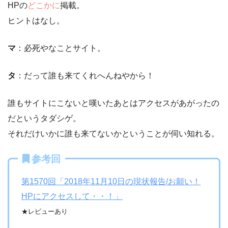
HPの
どこかに
掲載。
ヒントはなし。
マ
：必死やなことサイト。
タ
：だって誰も来てくれへんねやから！
誰もサイトにこないと嘆いたあとはアクセスがあがったの
だというタダシゲ。
それだけいかに誰も来てないかということが伺い知れる。
参考回
第1570回「2018年11月10日の現状報告/お願い！
HPにアクセスして・・！」
★レビューあり