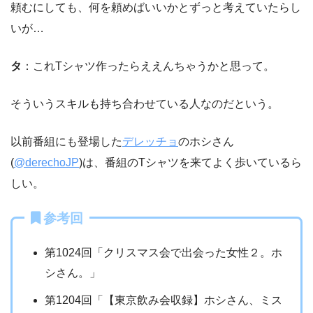
頼むにしても、何を頼めばいいかとずっと考えていたらし
いが…
タ
：これTシャツ作ったらええんちゃうかと思って。
そういうスキルも持ち合わせている人なのだという。
以前番組にも登場した
デレッチョ
のホシさん
(
@derechoJP
)は、番組のTシャツを来てよく歩いているら
しい。
参考回
第1024回「クリスマス会で出会った女性２。ホ
シさん。」
第1204回「【東京飲み会収録】ホシさん、ミス