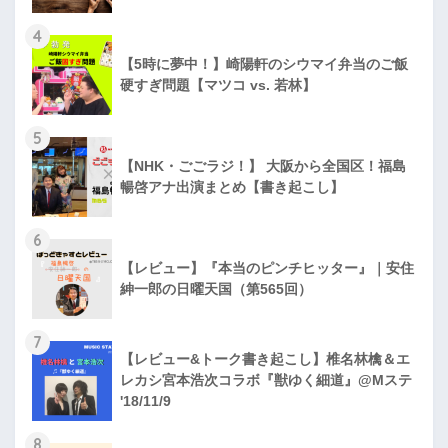
4
【5時に夢中！】崎陽軒のシウマイ弁当のご飯
硬すぎ問題【マツコ vs. 若林】
5
【NHK・ごごラジ！】 大阪から全国区！福島
暢啓アナ出演まとめ【書き起こし】
6
【レビュー】『本当のピンチヒッター』｜安住
紳一郎の日曜天国（第565回）
7
【レビュー&トーク書き起こし】椎名林檎＆エ
レカシ宮本浩次コラボ『獣ゆく細道』@Mステ
'18/11/9
8