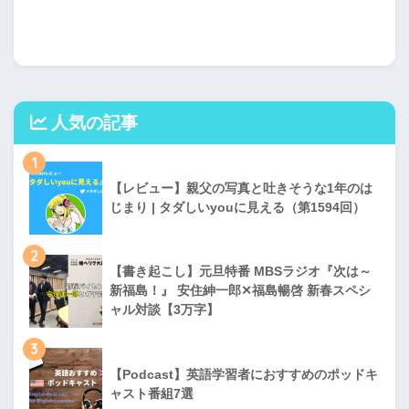
人気の記事
1
【レビュー】親父の写真と吐きそうな1年のは
じまり | タダしいyouに見える（第1594回）
2
【書き起こし】元旦特番 MBSラジオ『次は～
新福島！』 安住紳一郎✕福島暢啓 新春スペシ
ャル対談【3万字】
3
【Podcast】英語学習者におすすめのポッドキ
ャスト番組7選