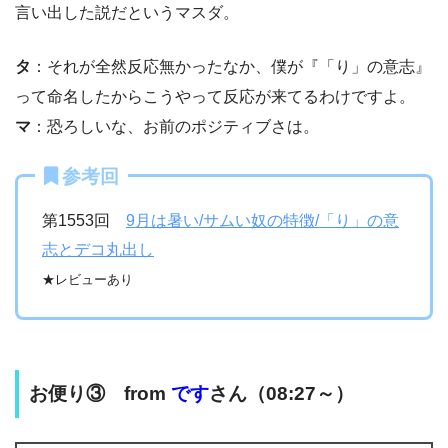
言い出した説だというマスダ。
タ
：それが全然反応無かったなか、僕が『「り」の意志』
って命名したからこうやって反応が来てるわけですよ。
マ
：恐ろしいな、お前のポジティブさは。
参考回
第1553回
9月は暑い/サムい奴の特徴/「り」の意
志とデコ丸出し
★レビューあり
お便り③ from
です
さん（08:27～）